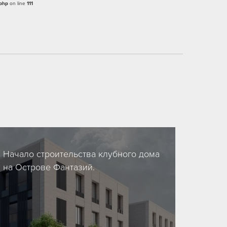
.php
on line
111
Начало строительства клубного дома
на Острове Фантазий.