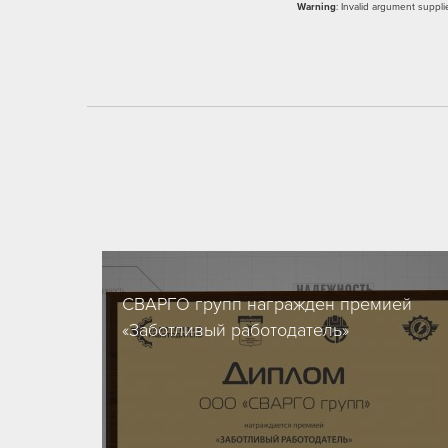
Warning
: Invalid argument suppli
СВАРГО групп награжден премией
«Заботливый работодатель»