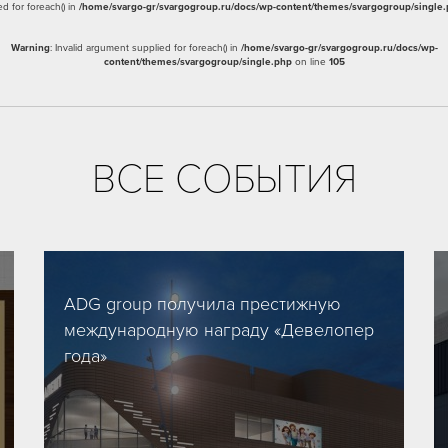
ed for foreach() in
/home/svargo-gr/svargogroup.ru/docs/wp-content/themes/svargogroup/single
Warning
: Invalid argument supplied for foreach() in
/home/svargo-gr/svargogroup.ru/docs/wp-
content/themes/svargogroup/single.php
on line
105
ВСЕ СОБЫТИЯ
ADG group получила престижную
международную награду «Девелопер
года»